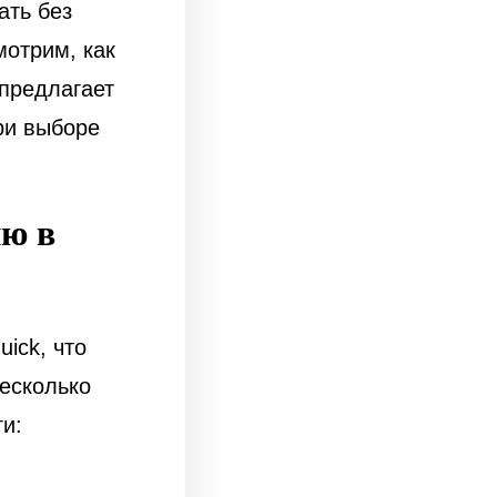
ать без
отрим, как
 предлагает
при выборе
ию в
ick, что
есколько
и: