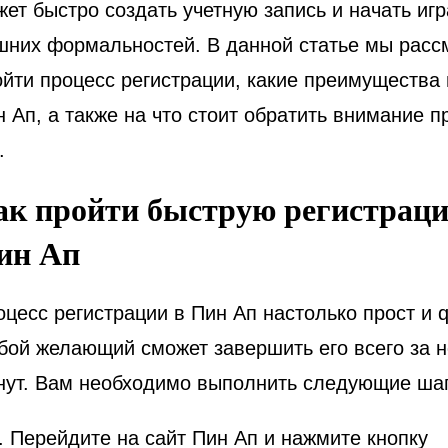
ет быстро создать учетную запись и начать игр
шних формальностей. В данной статье мы рассм
ойти процесс регистрации, какие преимущества
 Ап, а также на что стоит обратить внимание 
.
ак пройти быструю регистрац
ин Ап
цесс регистрации в Пин Ап настолько прост и qu
бой желающий сможет завершить его всего за н
нут. Вам необходимо выполнить следующие шаг
Перейдите на сайт Пин Ап и нажмите кнопку