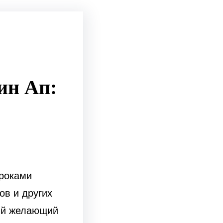
ин Ап:
гроками
ов и других
дый желающий