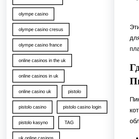
olympe casino
Эт
olympe casino cresus
дл
olympe casino france
пл
online casinos in the uk
Г
online casinos in uk
П
online casino uk
pistolo
Пи
pistolo casino
pistolo casino login
кот
обл
pistolo kasyno
TAG
uk online casinos