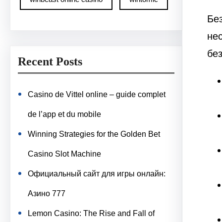
Без
нес
бе
Recent Posts
Casino de Vittel online – guide complet
de l’app et du mobile
Winning Strategies for the Golden Bet
Casino Slot Machine
Официальный сайт для игры онлайн:
Азино 777
Lemon Casino: The Rise and Fall of