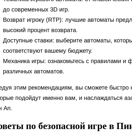
до современных 3D игр.
Возврат игроку (RTP): лучшие автоматы пред
высокий процент возврата.
Доступные ставки: выберите автоматы, котор
соответствуют вашему бюджету.
Механика игры: ознакомьтесь с правилами и 
различных автоматов.
едуя этим рекомендациям, вы сможете быстро н
торые подойдут именно вам, и наслаждаться аз
н Ап.
оветы по безопасной игре в Пи