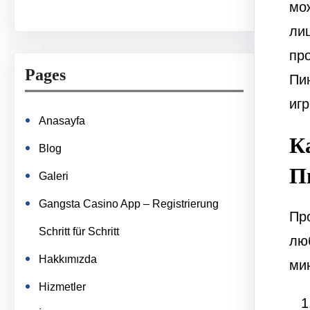
мож
ли
пр
Pages
Пин
игр
Anasayfa
К
Blog
П
Galeri
Gangsta Casino App – Registrierung
Про
Schritt für Schritt
лю
Hakkımızda
ми
Hizmetler