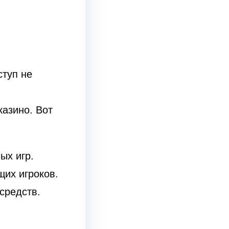
ступ не
казино. Вот
ых игр.
их игроков.
средств.