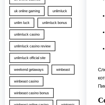
uk online gaming
unlimluck
unlim luck
unlimluck bonus
unlimluck casino
unlimluck casino review
unlimluck official site
Сл
weekend getaways
winbeast
ко
winbeast casino
Пи
winbeast casino bonus
С
winbeast online casino
wintomic