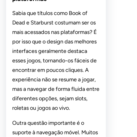
Sabia que títulos como Book of
Dead e Starburst costumam ser os
mais acessados nas plataformas? É
por isso que o design das melhores
interfaces geralmente destaca
esses jogos, tornando-os fáceis de
encontrar em poucos cliques. A
experiência não se resume a jogar,
mas a navegar de forma fluida entre
diferentes opções, sejam slots,
roletas ou jogos ao vivo.
Outra questão importante é o
suporte à navegação móvel. Muitos