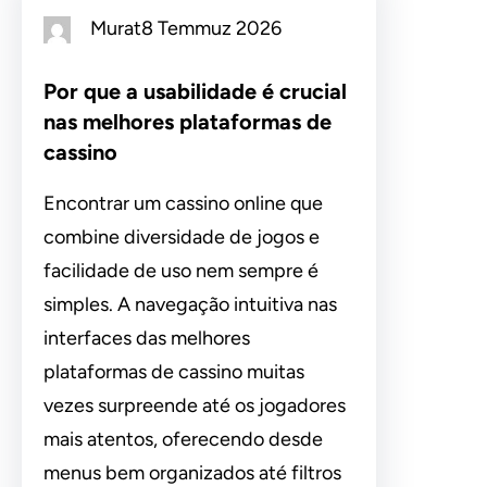
Murat
8 Temmuz 2026
Por que a usabilidade é crucial
nas melhores plataformas de
cassino
Encontrar um cassino online que
combine diversidade de jogos e
facilidade de uso nem sempre é
simples. A navegação intuitiva nas
interfaces das melhores
plataformas de cassino muitas
vezes surpreende até os jogadores
mais atentos, oferecendo desde
menus bem organizados até filtros