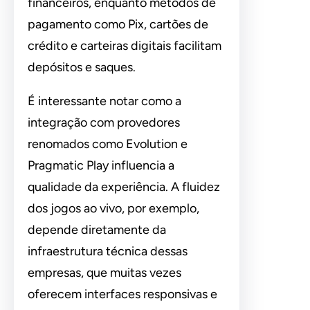
financeiros, enquanto métodos de
pagamento como Pix, cartões de
crédito e carteiras digitais facilitam
depósitos e saques.
É interessante notar como a
integração com provedores
renomados como Evolution e
Pragmatic Play influencia a
qualidade da experiência. A fluidez
dos jogos ao vivo, por exemplo,
depende diretamente da
infraestrutura técnica dessas
empresas, que muitas vezes
oferecem interfaces responsivas e