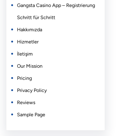
Gangsta Casino App – Registrierung
Schritt für Schritt
Hakkımızda
Hizmetler
İletişim
Our Mission
Pricing
Privacy Policy
Reviews
Sample Page