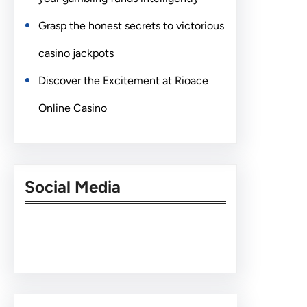
Grasp the honest secrets to victorious
casino jackpots
Discover the Excitement at Rioace
Online Casino
Social Media
Facebook
Twitter
Instagram
LinkedIn
Pinterest
Vimeo
Tumblr