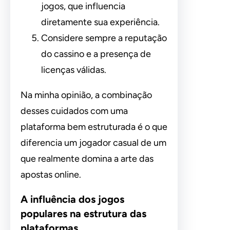
jogos, que influencia
diretamente sua experiência.
Considere sempre a reputação
do cassino e a presença de
licenças válidas.
Na minha opinião, a combinação
desses cuidados com uma
plataforma bem estruturada é o que
diferencia um jogador casual de um
que realmente domina a arte das
apostas online.
A influência dos jogos
populares na estrutura das
plataformas