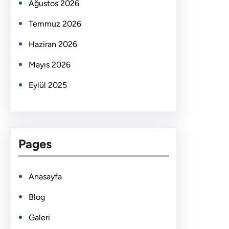
Ağustos 2026
Temmuz 2026
Haziran 2026
Mayıs 2026
Eylül 2025
Pages
Anasayfa
Blog
Galeri