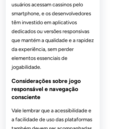
usuários acessam cassinos pelo
smartphone, e os desenvolvedores
têm investido em aplicativos
dedicados ou versões responsivas
que mantém a qualidade e a rapidez
da experiência, sem perder
elementos essenciais de
jogabilidade.
Considerações sobre jogo
responsável e navegação
consciente
Vale lembrar que a acessibilidade e
a facilidade de uso das plataformas
também devem ser acompanhadas