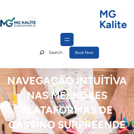
İçeriğe
MG
geç
Kalite
S
Book Now
e
a
NAVEGAÇÃO INTUITIVA
r
c
NAS MELHORES
h
PLATAFORMAS DE
CASSINO SURPREENDE