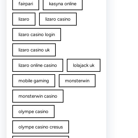
fairpari
kasyna online
lizaro
lizaro casino
lizaro casino login
lizaro casino uk
lizaro online casino
lolajack uk
mobile gaming
monsterwin
monsterwin casino
olympe casino
olympe casino cresus