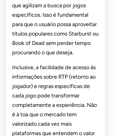
que agilizam a busca por jogos
específicos. Isso é fundamental
para que o usuário possa aproveitar
títulos populares como Starburst ou
Book of Dead sem perder tempo
procurando o que deseja.
Inclusive, a facilidade de acesso às
informações sobre RTP (retorno ao
jogador) e regras específicas de
cada jogo pode transformar
completamente a experiência. Não
é à toa que o mercado tem
valorizado cada vez mais
plataformas que entendem o valor