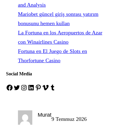
and Analysis
Mariobet güncel giriş sonrası yatırım
bonusunu hemen kullan
La Fortuna en los Aeropuertos de Azar
con Winairlines Casino
Fortuna en El Juego de Slots en
Thorfortune Casino
Social Media
Facebook
Twitter
Instagram
LinkedIn
Pinterest
Vimeo
Tumblr
Murat
9 Temmuz 2026