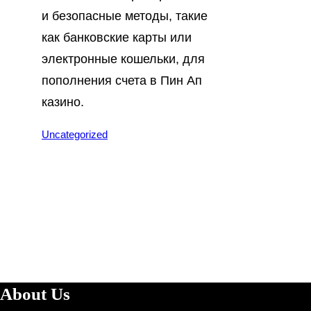
и безопасные методы, такие
как банковские карты или
электронные кошельки, для
пополнения счета в Пин Ап
казино.
Uncategorized
About Us