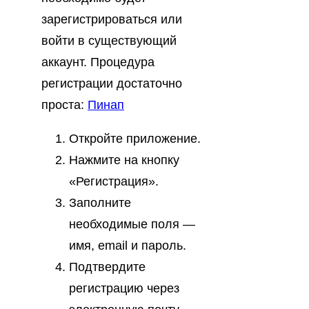
зарегистрироваться или
войти в существующий
аккаунт. Процедура
регистрации достаточно
проста:
Пинап
Откройте приложение.
Нажмите на кнопку
«Регистрация».
Заполните
необходимые поля —
имя, email и пароль.
Подтвердите
регистрацию через