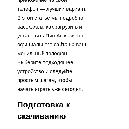
приложение на свой
телефон — лучший вариант.
В этой статье мы подробно
расскажем, как загрузить и
установить Пин Ап казино с
официального сайта на ваш
мобильный телефон.
Выберите подходящее
устройство и следуйте
простым шагам, чтобы
начать играть уже сегодня.
Подготовка к
скачиванию