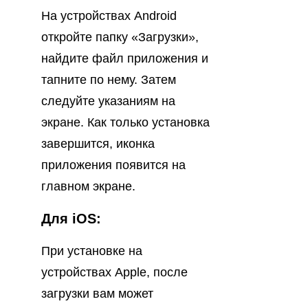
На устройствах Android
откройте папку «Загрузки»,
найдите файл приложения и
тапните по нему. Затем
следуйте указаниям на
экране. Как только установка
завершится, иконка
приложения появится на
главном экране.
Для iOS:
При установке на
устройствах Apple, после
загрузки вам может